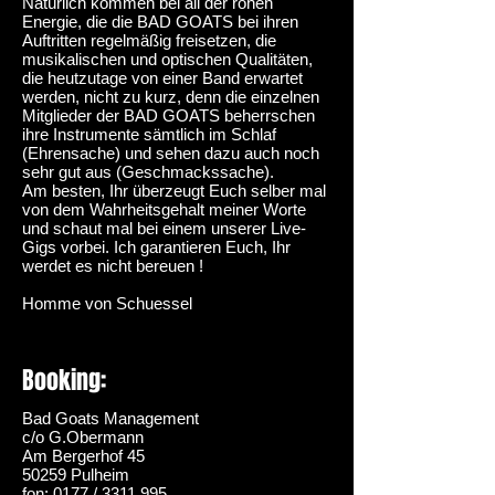
Natürlich kommen bei all der rohen
Energie, die die BAD GOATS bei ihren
Auftritten regelmäßig freisetzen, die
musikalischen und optischen Qualitäten,
die heutzutage von einer Band erwartet
werden, nicht zu kurz, denn die einzelnen
Mitglieder der BAD GOATS beherrschen
ihre Instrumente sämtlich im Schlaf
(Ehrensache) und sehen dazu auch noch
sehr gut aus (Geschmackssache).
Am besten, Ihr überzeugt Euch selber mal
von dem Wahrheitsgehalt meiner Worte
und schaut mal bei einem unserer Live-
Gigs vorbei. Ich garantieren Euch, Ihr
werdet es nicht bereuen !
Homme von Schuessel
Booking:
Bad Goats Management
c/o G.Obermann
Am Bergerhof 45
50259 Pulheim
fon: 0177 /
3311 995