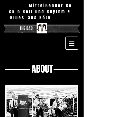
M i t r e i ß e n d e r R o
c k n R o l l
u n d R h y t h m &
B l u e s a u s K ö l n
GOATS
THE BAD
ABOUT