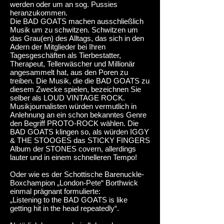
werden oder um an sog. Pussies
heranzukommen.
Die BAD GOATS machen ausschließlich
Musik um zu schwitzen. Schwitzen um
das Grau(en) des Alltags, das sich in den
Adern der Mitglieder bei Ihren
Tagesgeschäften als Tierbestatter,
Therapeut, Tellerwäscher und Millionär
angesammelt hat, aus den Poren zu
treiben. Die Musik, die die BAD GOATS zu
diesem Zwecke spielen, bezeichnen Sie
selber als LOUD VINTAGE ROCK.
Musikjournalisten würden vermutlich in
Anlehnung an ein schon bekanntes Genre
den Begriff PROTO-ROCK wählen. Die
BAD GOATS klingen so, als würden IGGY
& THE STOOGES das STICKY FINGERS
Album der STONES covern, allerdings
lauter und in einem schnelleren Tempo!
Oder wie es der Schottische Barenuckle-
Boxchampion „London-Pete“ Borthwick
einmal prägnant formulierte:
„Listening to the BAD GOATS is like
getting hit in the head repeatedly“.